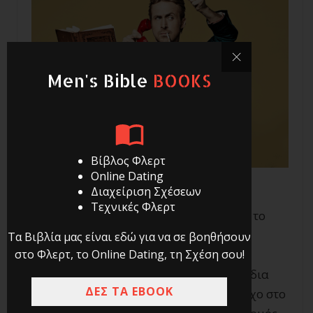
Men's Bible
BOOKS
Βίβλος Φλερτ
Online Dating
Διαχείριση Σχέσεων
Τεχνικές Φλερτ
Πρέπει πρώτα να αποκτήσεις κάτι πριν το
αφήσεις.
Τα Βιβλία μας είναι εδώ για να σε βοηθήσουν
στο Φλερτ, το Online Dating, τη Σχέση σου!
Φαντάσου ότι βρίσκεσαι στα 30.000 πόδια
ΔΕΣ ΤΑ EBOOK
και ξαφνικά ακούς έναν εκκωφαντικό ήχο στο