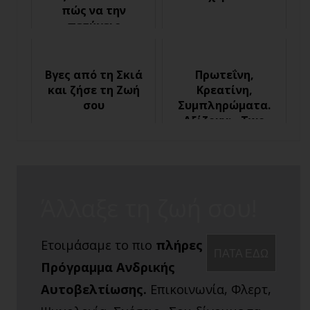
πώς να την
πετύχεις
Βγες από τη Σκιά
Πρωτεΐνη,
και ζήσε τη Ζωή
Κρεατίνη,
σου
Συμπληρώματα.
Αξίζουν; - Two
Coaches and a drink
58
Άλλαξε τη ζωή σου!
Ετοιμάσαμε το πιο
πλήρες
ΠΑΤΑ ΕΔΩ
Πρόγραμμα Ανδρικής
Αυτοβελτίωσης.
Επικοινωνία, Φλερτ,