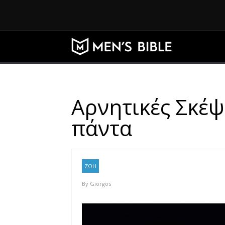
Αρνητικές Σκέψε
πάντα
ΖΩΗ
By
Giorgos