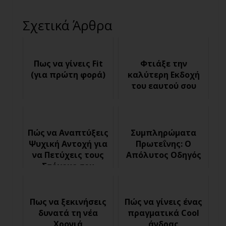
Σχετικά Άρθρα
Πως να γίνεις Fit
Φτιάξε την
(για πρώτη φορά)
καλύτερη Εκδοχή
του εαυτού σου
Πώς να Αναπτύξεις
Συμπληρώματα
Ψυχική Αντοχή για
Πρωτεΐνης: Ο
να Πετύχεις τους
Απόλυτος Οδηγός
Στόχους σου
Πως να ξεκινήσεις
Πώς να γίνεις ένας
δυνατά τη νέα
πραγματικά Cool
Χρονιά
άνδρας