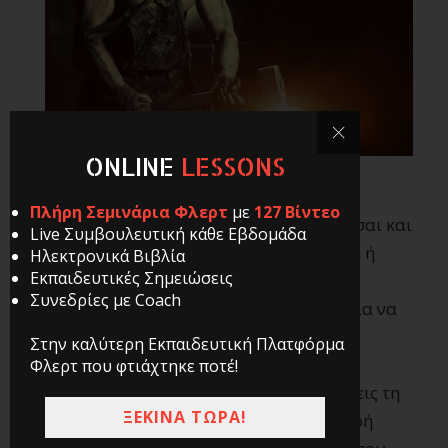
ONLINE
LESSONS
Πλήρη Σεμινάρια Φλερτ
με
127 Βίντεο
Ένστικτο. Η ικανότητα να αντιλαμβάνεσαι και
Live Συμβουλευτική κάθε Εβδομάδα
να αναγνωρίζεις κάτι σε μια κατάσταση ή
Ηλεκτρονικά Βιβλία
Εκπαιδευτικές Σημειώσεις
περίσταση χωρίς να χρειάζεται να την
Συνεδρίες με Coach
αναλύσεις ή να τη σπάσεις σε βήματα για να
γίνει πιο κατανοητή.
Στην καλύτερη Εκπαιδευτική Πλατφόρμα
Φλερτ που φτιάχτηκε ποτέ!
Είναι πολύ βασικό να μάθεις να ακονίζεις τη
ΞΕΚΙΝΑ ΤΩΡΑ!
διαίσθηση σου, το ένστικτο σου, τη μικρή