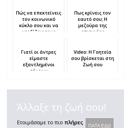
Πώς να επεκτείνεις
Πως κρίνεις τον
τον κοινωνικό
εαυτό σου; Η
κύκλο σου και να
μεζούρα της
κερδίζεις τους
επιτυχίας
ανθρώπους
Γιατί οι άντρες
Video: Η Γοητεία
είμαστε
σου βρίσκεται στη
εξαντλημένοι
Ζωή σου
σήμερα;
Άλλαξε τη ζωή σου!
Ετοιμάσαμε το πιο
πλήρες
ΠΑΤΑ ΕΔΩ