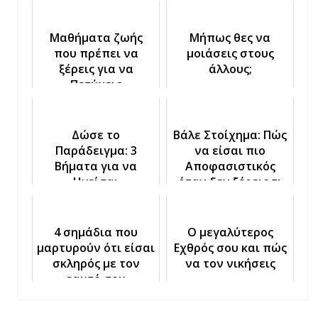
Μαθήματα ζωής
Μήπως θες να
που πρέπει να
μοιάσεις στους
ξέρεις για να
άλλους;
Πετύχεις
Δώσε το
Βάλε Στοίχημα: Πώς
Παράδειγμα: 3
να είσαι πιο
Βήματα για να
Αποφασιστικός
Ηγείσαι
όταν δεν ξέρεις τι
Αποτελεσματικά
να κάνεις
4 σημάδια που
Ο μεγαλύτερος
μαρτυρούν ότι είσαι
Εχθρός σου και πώς
σκληρός με τον
να τον νικήσεις
εαυτό σου