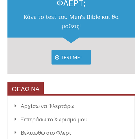
ΦΛΕΡΤ;
Κάνε το test του Men's Bible και θα
μάθεις!
TEST ME!
ΘΕΛΩ ΝΑ
Αρχίσω να Φλερτάρω
Ξεπεράσω το Χωρισμό μου
Βελτιωθώ στο Φλερτ