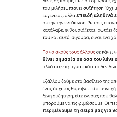
Λένε, ας πούμε, πως ο Τομ Κρουζ έχ
του μιλήσει, πιάνει συζήτηση. Όχι μ
ευγένειας, αλλά
επειδή αληθινά 
αυτήν την εντύπωση. Ρωτάει, επανα
κατάλαβε, ενθουσιάζεται, ρωτάει ξα
του και αυτό, σίγουρα, είναι ένα χ
Το να ακούς τους άλλους
σε κάνει ν
δίνει σημασία σε όσα του λένε 
αλλά στην πραγματικότητα δεν δίν
Εξάλλου ζούμε στο βασίλειο της απ
ένας άσχετος θόρυβος, είτε συνεχή 
ξένη συζήτηση, είτε έννοιες που θα
μπορούμε να τις φιμώσουμε. Οι πε
περιμένουμε τη σειρά μας για ν