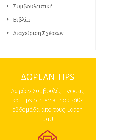
Συμβουλευτική
Βιβλία
Διαχείριση Σχέσεων
ΔΩΡΕΑΝ TIPS
Δωρέαν Συμβουλές, Γνώσεις
και Tips στο email σου κάθε
εβδομάδα από τους Coach
μας!