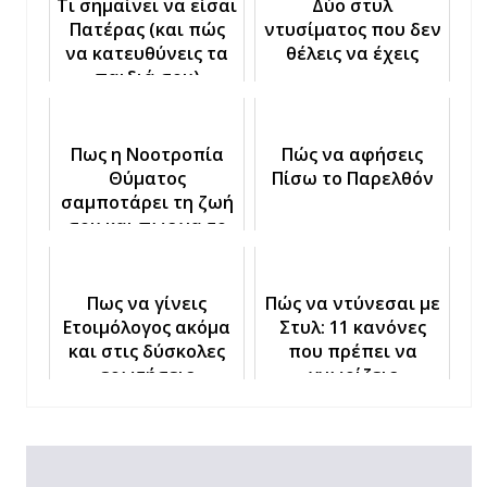
Τι σημαίνει να είσαι
Δύο στυλ
Πατέρας (και πώς
ντυσίματος που δεν
να κατευθύνεις τα
θέλεις να έχεις
παιδιά σου)
Πως η Νοοτροπία
Πώς να αφήσεις
Θύματος
Πίσω το Παρελθόν
σαμποτάρει τη ζωή
σου και πως να τo
Αλλάξεις
Πως να γίνεις
Πώς να ντύνεσαι με
Ετοιμόλογος ακόμα
Στυλ: 11 κανόνες
και στις δύσκολες
που πρέπει να
ερωτήσεις
γνωρίζεις