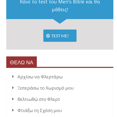
Κάνε το test του Men's Bible και θα
μάθεις!
TEST ME!
ΘΕΛΩ ΝΑ
Αρχίσω να Φλερτάρω
Ξεπεράσω το Χωρισμό μου
Βελτιωθώ στο Φλερτ
Φτιάξω τη Σχέση μου