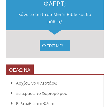
ΦΛΕΡΤ;
Κάνε το test του Men's Bible και θα
μάθεις!
TEST ME!
ΘΕΛΩ ΝΑ
Αρχίσω να Φλερτάρω
Ξεπεράσω το Χωρισμό μου
Βελτιωθώ στο Φλερτ