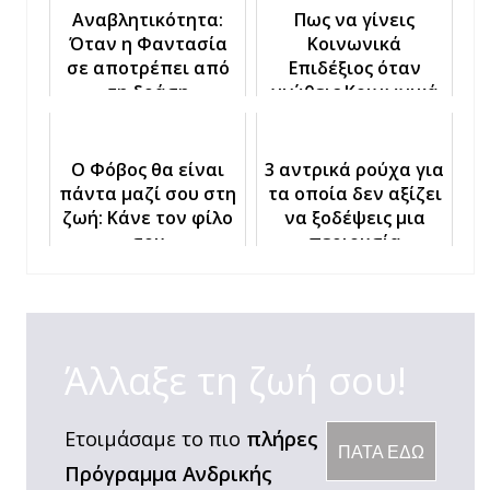
Αναβλητικότητα:
Πως να γίνεις
Όταν η Φαντασία
Κοινωνικά
σε αποτρέπει από
Επιδέξιος όταν
τη δράση
νιώθεις Κοινωνικά
Αδέξιος
Ο Φόβος θα είναι
3 αντρικά ρούχα για
πάντα μαζί σου στη
τα οποία δεν αξίζει
ζωή: Κάνε τον φίλο
να ξοδέψεις μια
σου
περιουσία
Άλλαξε τη ζωή σου!
Ετοιμάσαμε το πιο
πλήρες
ΠΑΤΑ ΕΔΩ
Πρόγραμμα Ανδρικής