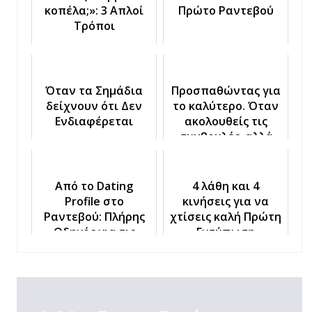
κοπέλα;»: 3 Απλοί
Πρώτο Ραντεβού
Τρόποι
Όταν τα Σημάδια
Προσπαθώντας για
δείχνουν ότι Δεν
το καλύτερο. Όταν
Ενδιαφέρεται
ακολουθείς τις
συμβουλές, αλλά
δεν έχεις
αποτέλεσμα
Από το Dating
4 λάθη και 4
Profile στο
κινήσεις για να
Ραντεβού: Πλήρης
χτίσεις καλή Πρώτη
Οδηγός για τις
Εντύπωση
Online Εφαρμογές