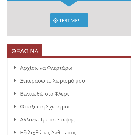
TEST ME!
ΘΕΛΩ ΝΑ
Αρχίσω να Φλερτάρω
Ξεπεράσω το Χωρισμό μου
Βελτιωθώ στο Φλερτ
Φτιάξω τη Σχέση μου
Αλλάξω Τρόπο Σκέψης
Εξελιχθώ ως Άνθρωπος