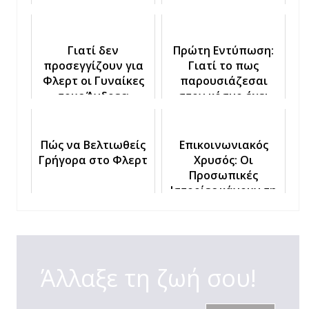
Γιατί δεν
Πρώτη Εντύπωση:
προσεγγίζουν για
Γιατί το πως
Φλερτ οι Γυναίκες
παρουσιάζεσαι
τους Άνδρες;
στον κόσμο έχει
σημασία
Πώς να Βελτιωθείς
Επικοινωνιακός
Γρήγορα στο Φλερτ
Χρυσός: Οι
Προσωπικές
Ιστορίες κάνουν τη
διαφορά στο Φλερτ
Άλλαξε τη ζωή σου!