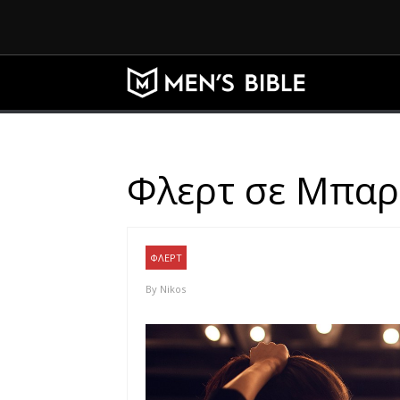
Φλερτ σε Μπαρ:
ΦΛΕΡΤ
By
Nikos