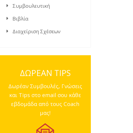
Συμβουλευτική
Βιβλία
Διαχείριση Σχέσεων
ΔΩΡΕΑΝ TIPS
Δωρέαν Συμβουλές, Γνώσεις
και Tips στο email σου κάθε
εβδομάδα από τους Coach
μας!