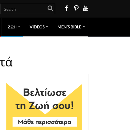
ΖΩΗ
VIDEOS
MEN’S BIBLE
τά