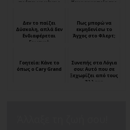
πρέπει να κάνεις
Κοινωνικοποίησης
διαφορετικά
πράγματα
Δεν το παίζει
Πως μπορώ να
Δύσκολη, απλά δεν
εκμηδενίσω το
Ενδιαφέρεται
Άγχος στο Φλερτ;
Ερωτικά
Γοητεία: Κάνε το
Συνεπής στα Λόγια
όπως ο Cary Grand
σου: Αυτό που σε
Ξεχωρίζει από τους
Άλλους
Άλλαξε τη ζωή σου!