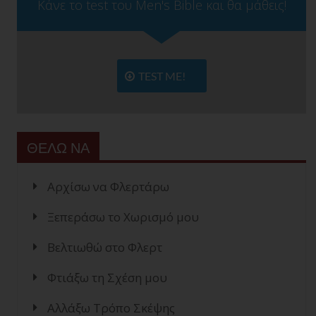
Κάνε το test του Men's Bible και θα μάθεις!
TEST ME!
ΘΕΛΩ ΝΑ
Αρχίσω να Φλερτάρω
Ξεπεράσω το Χωρισμό μου
Βελτιωθώ στο Φλερτ
Φτιάξω τη Σχέση μου
Αλλάξω Τρόπο Σκέψης