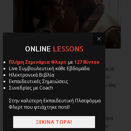
ONLINE
LESSONS
Πλήρη Σεμινάρια Φλερτ
με
127 Βίντεο
Live Συμβουλευτική κάθε Εβδομάδα
Υπάρχει μια κοπέλα, στη σχολή, τη δουλειά,
Ηλεκτρονικά Βιβλία
το γυμναστήριο, τα μαθήματα χορού που
Εκπαιδευτικές Σημειώσεις
κάνεις κλπ, η οποία σου αρέσει πολύ και θες
Συνεδρίες με Coach
να της ζητήσεις να βγείτε.
Στην καλύτερη Εκπαιδευτική Πλατφόρμα
Φλερτ που φτιάχτηκε ποτέ!
Το θες πολύ. Αλλά για κάποιο λόγο δεν
μπορείς να βγάλεις τις λέξεις από το στόμα
ΞΕΚΙΝΑ ΤΩΡΑ!
σου ή δεν μπορείς καν
να της πιάσεις την