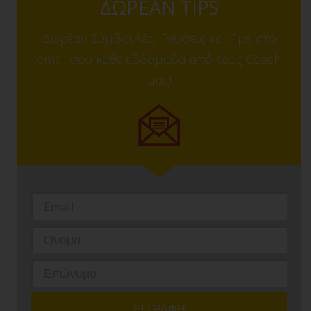
ΔΩΡΕΑΝ TIPS
Δωρέαν Συμβουλές, Γνώσεις και Tips στο
email σου κάθε εβδομάδα από τους Coach
μας!