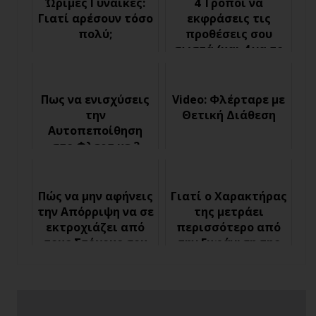
Ώριμες Γυναίκες:
4 Τρόποι να
Γιατί αρέσουν τόσο
εκφράσεις τις
πολύ;
προθέσεις σου
σωστά (και 4 να το
κάνεις λάθος)
Πως να ενισχύσεις
Video: Φλέρταρε με
την
Θετική Διάθεση
Αυτοπεποίθηση
στο Φλερτ με 2
απλούς τρόπους
Πώς να μην αφήνεις
Γιατί ο Χαρακτήρας
την Απόρριψη να σε
της μετράει
εκτροχιάζει από
περισσότερο από
τους Στόχους σου
την Εμφάνιση της