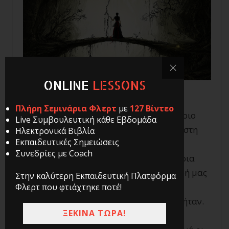
ONLINE
LESSONS
Πλήρη Σεμινάρια Φλερτ
με
127 Βίντεο
Αν υπάρχει κάτι καλό όταν περνάς κάποιο
Live Συμβουλευτική κάθε Εβδομάδα
τραυματικό γεγονός ή μεγάλες αλλαγές στη
Ηλεκτρονικά Βιβλία
Εκπαιδευτικές Σημειώσεις
ζωή σου, είναι ότι σου φέρνουν μεγάλη
Συνεδρίες με Coach
διαύγεια. Είναι συνήθως μετά από κάποια
μεγάλη αλλαγή ή μεγάλο γεγονός στη ζωή μας
Στην καλύτερη Εκπαιδευτική Πλατφόρμα
που συνειδητοποιούμε ότι αυτό που
Φλερτ που φτιάχτηκε ποτέ!
νομίζαμε σημαντικό στη ζωή μας …δεν ήταν.
ΞΕΚΙΝΑ ΤΩΡΑ!