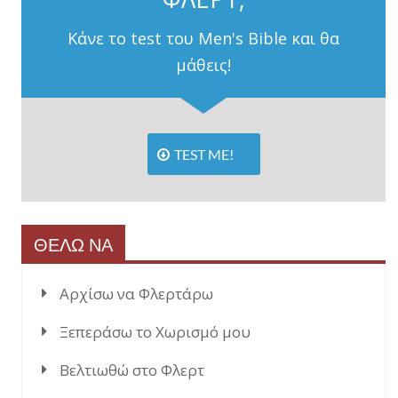
Κάνε το test του Men's Bible και θα
μάθεις!
TEST ME!
ΘΕΛΩ ΝΑ
Αρχίσω να Φλερτάρω
Ξεπεράσω το Χωρισμό μου
Βελτιωθώ στο Φλερτ