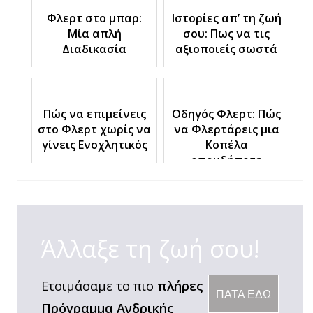
Φλερτ στο μπαρ:
Ιστορίες απ’ τη ζωή
Μία απλή
σου: Πως να τις
Διαδικασία
αξιοποιείς σωστά
Πώς να επιμείνεις
Οδηγός Φλερτ: Πώς
στο Φλερτ χωρίς να
να Φλερτάρεις μια
γίνεις Ενοχλητικός
Κοπέλα
οπουδήποτε
Άλλαξε τη ζωή σου!
Ετοιμάσαμε το πιο
πλήρες
ΠΑΤΑ ΕΔΩ
Πρόγραμμα Ανδρικής