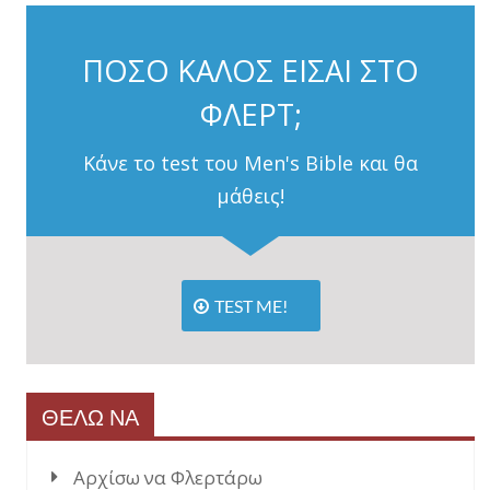
ΠΟΣΟ ΚΑΛΟΣ ΕΙΣΑΙ ΣΤΟ
ΦΛΕΡΤ;
Κάνε το test του Men's Bible και θα
μάθεις!
TEST ME!
ΘΕΛΩ ΝΑ
Αρχίσω να Φλερτάρω