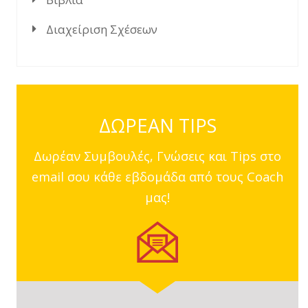
Διαχείριση Σχέσεων
ΔΩΡΕΑΝ TIPS
Δωρέαν Συμβουλές, Γνώσεις και Tips στο
email σου κάθε εβδομάδα από τους Coach
μας!