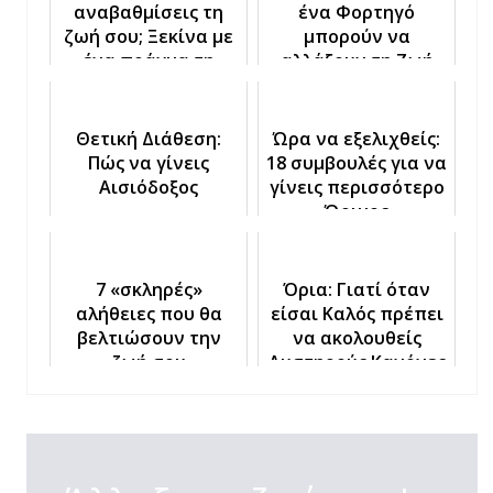
αναβαθμίσεις τη
ένα Φορτηγό
ζωή σου; Ξεκίνα με
μπορούν να
ένα πράγμα τη
αλλάξουν τη Ζωή
φορά
σου
Θετική Διάθεση:
Ώρα να εξελιχθείς:
Πώς να γίνεις
18 συμβουλές για να
Αισιόδοξος
γίνεις περισσότερο
Ώριμος
7 «σκληρές»
Όρια: Γιατί όταν
αλήθειες που θα
είσαι Καλός πρέπει
βελτιώσουν την
να ακολουθείς
ζωή σου
Αυστηρούς Κανόνες