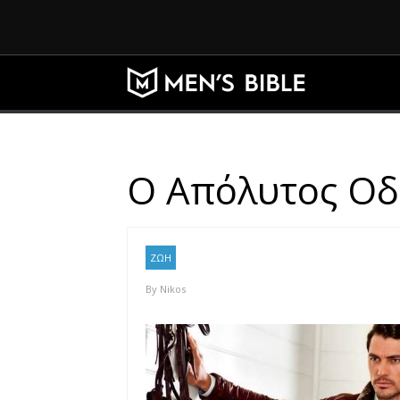
Ο Απόλυτος Οδη
ΖΩΗ
By
Nikos