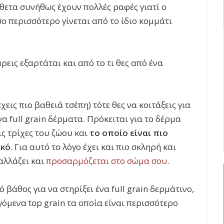
θετα συνήθως έχουν πολλές ραφές
γιατί ο
ο περισσότερο γίνεται από το ίδιο κομμάτι
άρεις εξαρτάται και από το τι θες από ένα
χεις πιο βαθειά τσέπη) τότε θες να κοιτάξεις για
ενα
full grain δέρματα
. Πρόκειται για το δέρμα
ς τρίχες του ζώου και
το οποίο είναι πιο
ικό
. Για αυτό το λόγο έχει και πιο σκληρή και
αλλάζει και
προσαρμόζεται στο σώμα σου
.
ό βάθος για να στηρίξει ένα
full grain
δερμάτινο,
εγόμενα
top grain
τα οποία είναι περισσότερο