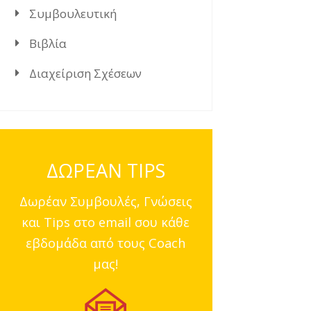
Συμβουλευτική
Βιβλία
Διαχείριση Σχέσεων
ΔΩΡΕΑΝ TIPS
Δωρέαν Συμβουλές, Γνώσεις
και Tips στο email σου κάθε
εβδομάδα από τους Coach
μας!