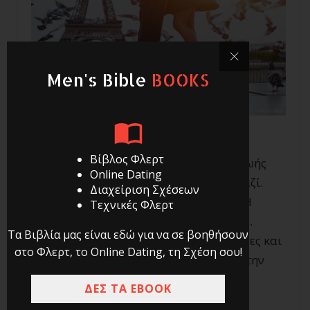
Men's Bible
BOOKS
Βίβλος Φλερτ
Νόμιζες ότι είχες βρει τη γυναίκα της ζωής
Online Dating
σου. Πίστευες ότι θα είστε για πάντα μαζί.
Διαχείριση Σχέσεων
Ξαφνικά όμως σκάει το απροσδόκητο. Η
Τεχνικές Φλερτ
σύντροφος σου
σού ζητάει να χωρίσετε
.
Τα Βιβλία μας είναι εδώ για να σε βοηθήσουν
Μένεις αποσβολωμένος. Δεν το περίμενες και
στο Φλερτ, το Online Dating, τη Σχέση σου!
αναρωτιέσαι τί μπορεί να συνέβη που την
οδήγησε στην απόφαση αυτή.
ΔΕΣ ΤΑ EBOOK