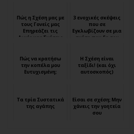
Πώς η Σχέση μας με
3 ενοχικές σκέψεις
τους Γονείς μας
που σε
Επηρεάζει τις
Εγκλωβίζουν σε μια
Δικές μας Σχέσεις
σχέση που δε σου
αξίζει
Πώς να κρατήσω
Η Σχέση είναι
την κοπέλα μου
ταξίδι! (και όχι
Ευτυχισμένη;
αυτοσκοπός)
Τα τρία Συστατικά
Είσαι σε σχέση; Μην
της αγάπης
χάνεις την γοητεία
σου