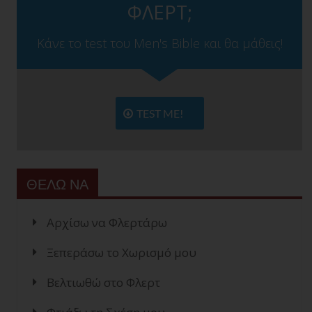
ΦΛΕΡΤ;
Κάνε το test του Men's Bible και θα μάθεις!
TEST ME!
ΘΕΛΩ ΝΑ
Αρχίσω να Φλερτάρω
Ξεπεράσω το Χωρισμό μου
Βελτιωθώ στο Φλερτ