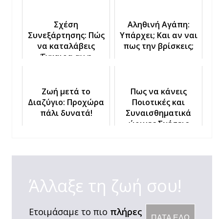
Σχέση
Αληθινή Αγάπη:
Συνεξάρτησης: Πώς
Υπάρχει; Και αν ναι
να καταλάβεις
πως την βρίσκεις;
Έγκαιρα αν η
Κοπέλα σου θα σε
Πρήζει
Ζωή μετά το
Πως να κάνεις
Διαζύγιο: Προχώρα
Ποιοτικές και
πάλι δυνατά!
Συναισθηματικά
ώριμες Σχέσεις
Άλλαξε τη ζωή σου!
Ετοιμάσαμε το πιο
πλήρες
ΠΑΤΑ ΕΔΩ