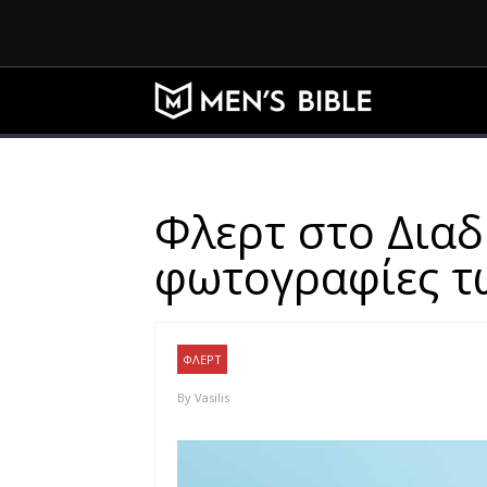
Φλερτ στο Διαδί
φωτογραφίες τ
ΦΛΕΡΤ
By
Vasilis