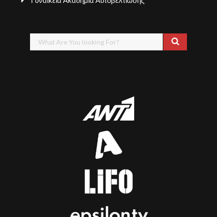
Γυναικεία Ακαδημία Αυτοβελτίωσης