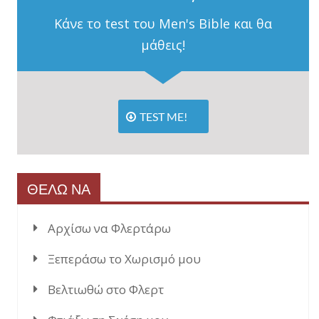
Κάνε το test του Men's Bible και θα
μάθεις!
TEST ME!
ΘΕΛΩ ΝΑ
Αρχίσω να Φλερτάρω
Ξεπεράσω το Χωρισμό μου
Βελτιωθώ στο Φλερτ