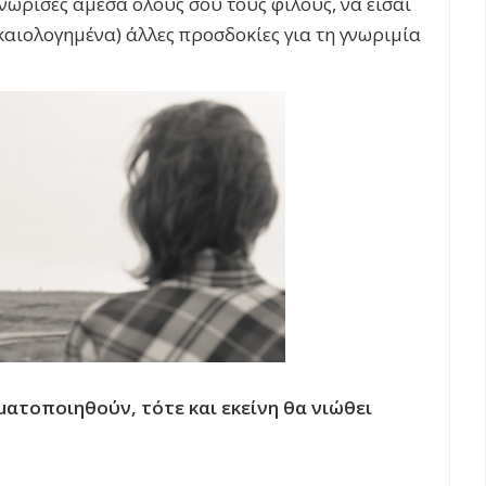
γνώρισες άμεσα όλους σου τους φίλους, να είσαι
ικαιολογημένα) άλλες προσδοκίες για τη γνωριμία
ματοποιηθούν, τότε και εκείνη θα νιώθει