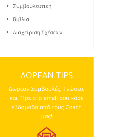
Συμβουλευτική
Βιβλία
Διαχείριση Σχέσεων
ΔΩΡΕΑΝ TIPS
Δωρέαν Συμβουλές, Γνώσεις
και Tips στο email σου κάθε
εβδομάδα από τους Coach
μας!