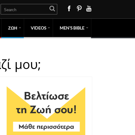
ΖΩΗ
VIDEOS
MEN’S BIBLE
ζί μου;