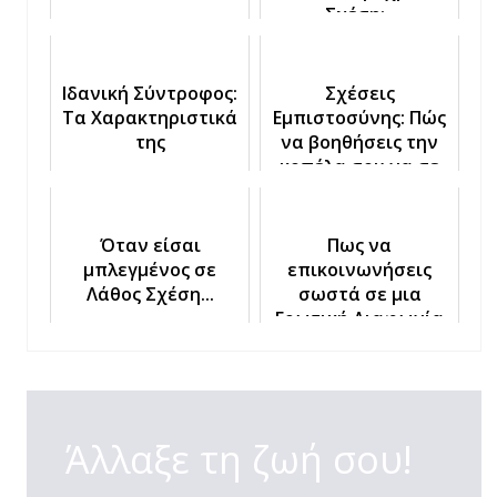
Σχέση;»
Ιδανική Σύντροφος:
Σχέσεις
Τα Χαρακτηριστικά
Εμπιστοσύνης: Πώς
της
να βοηθήσεις την
κοπέλα σου να σε
Εμπιστευτεί σε 3
απλά βήματα
Όταν είσαι
Πως να
μπλεγμένος σε
επικοινωνήσεις
Λάθος Σχέση...
σωστά σε μια
Ερωτική Διαφωνία
Άλλαξε τη ζωή σου!