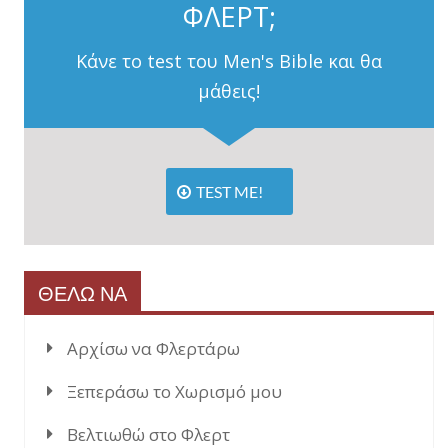
ΦΛΕΡΤ;
Κάνε το test του Men's Bible και θα
μάθεις!
TEST ME!
ΘΕΛΩ ΝΑ
Αρχίσω να Φλερτάρω
Ξεπεράσω το Χωρισμό μου
Βελτιωθώ στο Φλερτ