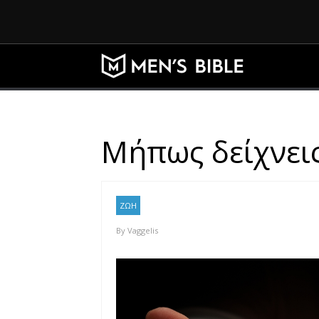
Μήπως δείχνεις
ΖΩΗ
By
Vaggelis