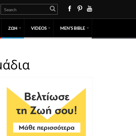
ΖΩΗ
VIDEOS
MEN’S BIBLE
μάδια