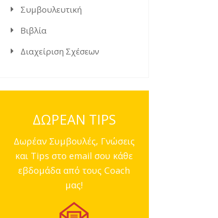
Συμβουλευτική
Βιβλία
Διαχείριση Σχέσεων
ΔΩΡΕΑΝ TIPS
Δωρέαν Συμβουλές, Γνώσεις
και Tips στο email σου κάθε
εβδομάδα από τους Coach
μας!