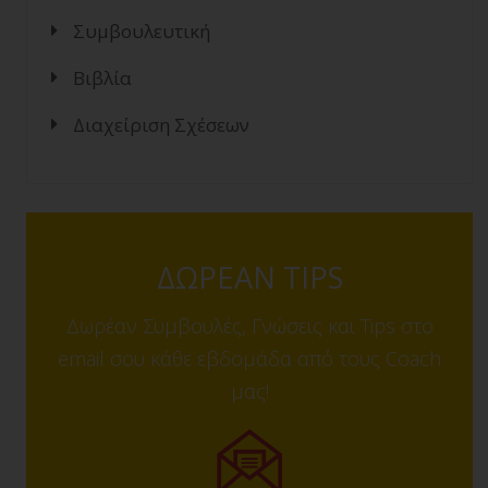
Συμβουλευτική
Βιβλία
Διαχείριση Σχέσεων
ΔΩΡΕΑΝ TIPS
Δωρέαν Συμβουλές, Γνώσεις και Tips στο
email σου κάθε εβδομάδα από τους Coach
μας!