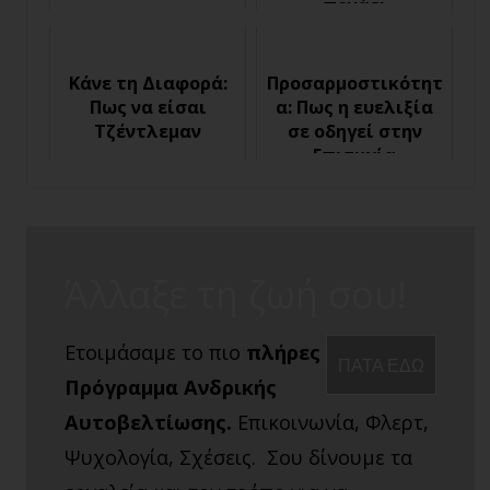
πονάει
Κάνε τη Διαφορά:
Προσαρμοστικότητ
Πως να είσαι
α: Πως η ευελιξία
Τζέντλεμαν
σε οδηγεί στην
Επιτυχία
Άλλαξε τη ζωή σου!
Ετοιμάσαμε το πιο
πλήρες
ΠΑΤΑ ΕΔΩ
Πρόγραμμα Ανδρικής
Αυτοβελτίωσης.
Επικοινωνία, Φλερτ,
Ψυχολογία, Σχέσεις. Σου δίνουμε τα