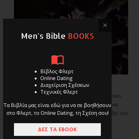
Men's Bible
BOOKS
Βίβλος Φλερτ
Online Dating
Διαχείριση Σχέσεων
Τεχνικές Φλερτ
Πως γίνεται να θεωρείται η αλλαγή το μόνο
σταθερό πράγμα στη ζωή και ταυτόχρονα
Τα Βιβλία μας είναι εδώ για να σε βοηθήσουν
στο Φλερτ, το Online Dating, τη Σχέση σου!
τόσος κόσμος να δυσκολεύεται να αλλάξει τον
εαυτό του;
ΔΕΣ ΤΑ EBOOK