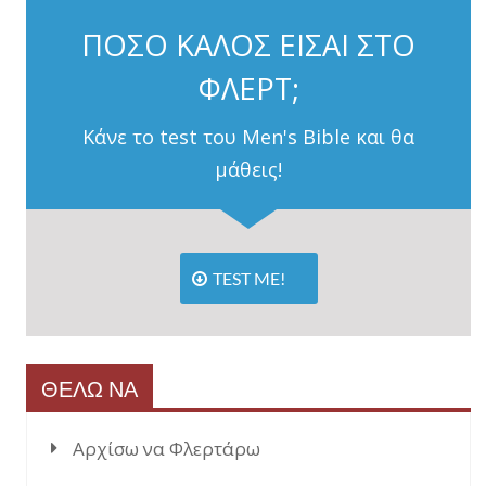
ΠΟΣΟ ΚΑΛΟΣ ΕΙΣΑΙ ΣΤΟ
ΦΛΕΡΤ;
Κάνε το test του Men's Bible και θα
μάθεις!
TEST ME!
ΘΕΛΩ ΝΑ
Αρχίσω να Φλερτάρω