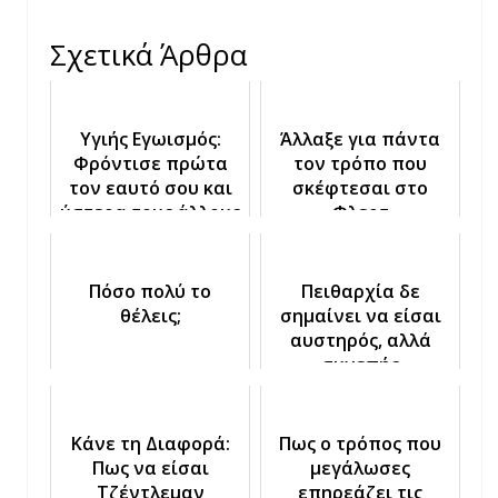
Σχετικά Άρθρα
Υγιής Εγωισμός:
Άλλαξε για πάντα
Φρόντισε πρώτα
τον τρόπο που
τον εαυτό σου και
σκέφτεσαι στο
ύστερα τους άλλους
Φλερτ
Πόσο πολύ το
Πειθαρχία δε
θέλεις;
σημαίνει να είσαι
αυστηρός, αλλά
συνεπής
Κάνε τη Διαφορά:
Πως ο τρόπος που
Πως να είσαι
μεγάλωσες
Τζέντλεμαν
επηρεάζει τις