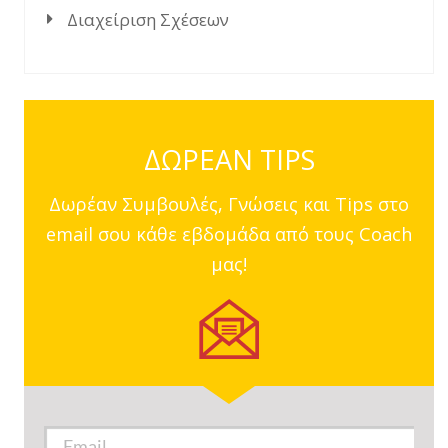
Διαχείριση Σχέσεων
ΔΩΡΕΑΝ TIPS
Δωρέαν Συμβουλές, Γνώσεις και Tips στο
email σου κάθε εβδομάδα από τους Coach
μας!