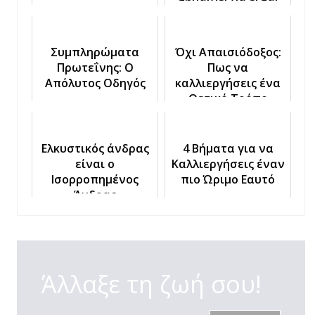
σημαίνει να είσαι
Ανεξάρτητος
Συμπληρώματα
Όχι Απαισιόδοξος:
Πρωτεΐνης: Ο
Πως να
Απόλυτος Οδηγός
καλλιεργήσεις ένα
Θετικό Τρόπο
Σκέψης
Ελκυστικός άνδρας
4 Βήματα για να
είναι ο
Καλλιεργήσεις έναν
Ισορροπημένος
πιο Ώριμο Εαυτό
Άνδρας
Άλλαξε τη ζωή σου!