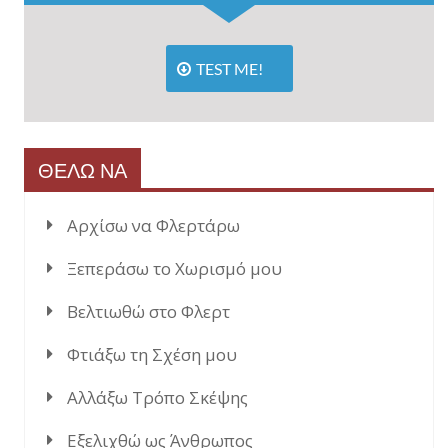
TEST ME!
ΘΕΛΩ ΝΑ
Αρχίσω να Φλερτάρω
Ξεπεράσω το Χωρισμό μου
Βελτιωθώ στο Φλερτ
Φτιάξω τη Σχέση μου
Αλλάξω Τρόπο Σκέψης
Εξελιχθώ ως Άνθρωπος