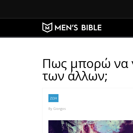
Πως μπορώ να γ
των άλλων;
ΖΩΗ
By
Giorgos