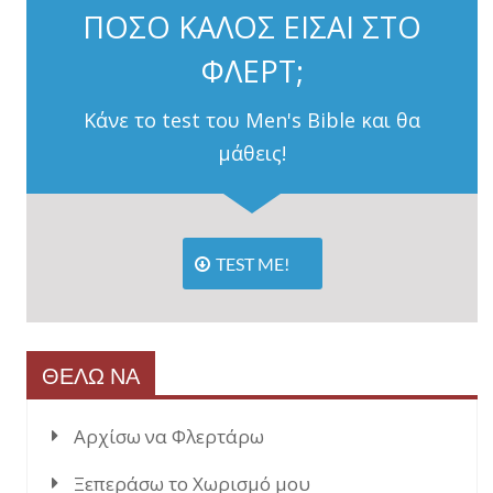
ΠΟΣΟ ΚΑΛΟΣ ΕΙΣΑΙ ΣΤΟ
ΦΛΕΡΤ;
Κάνε το test του Men's Bible και θα
μάθεις!
TEST ME!
ΘΕΛΩ ΝΑ
Αρχίσω να Φλερτάρω
Ξεπεράσω το Χωρισμό μου