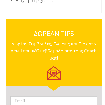
Διαχείριση Σχέσεων
ΔΩΡΕΑΝ TIPS
Δωρέαν Συμβουλές, Γνώσεις και Tips στο
email σου κάθε εβδομάδα από τους Coach
μας!