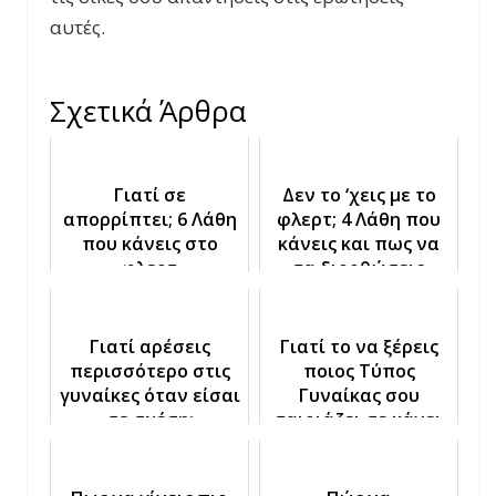
αυτές.
Σχετικά Άρθρα
Γιατί σε
Δεν το ‘χεις με το
απορρίπτει; 6 Λάθη
φλερτ; 4 Λάθη που
που κάνεις στο
κάνεις και πως να
φλερτ
τα διορθώσεις
Γιατί αρέσεις
Γιατί το να ξέρεις
περισσότερο στις
ποιος Τύπος
γυναίκες όταν είσαι
Γυναίκας σου
σε σχέση;
ταιριάζει σε κάνει
πιο Επιτυχημένο
στο φλερτ