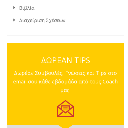
Βιβλία
Διαχείριση Σχέσεων
ΔΩΡΕΑΝ TIPS
Δωρέαν Συμβουλές, Γνώσεις και Tips στο
email σου κάθε εβδομάδα από τους Coach
μας!