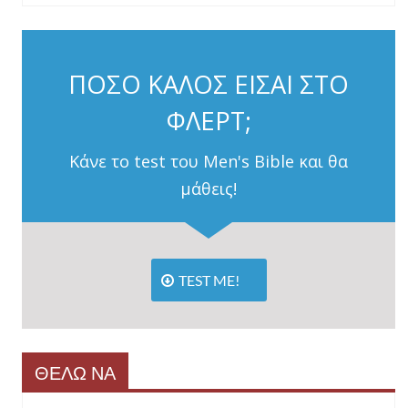
ΠΟΣΟ ΚΑΛΟΣ ΕΙΣΑΙ ΣΤΟ
ΦΛΕΡΤ;
Κάνε το test του Men's Bible και θα
μάθεις!
TEST ME!
ΘΕΛΩ ΝΑ