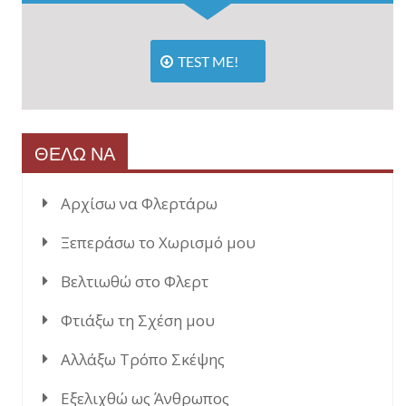
TEST ME!
ΘΕΛΩ ΝΑ
Αρχίσω να Φλερτάρω
Ξεπεράσω το Χωρισμό μου
Βελτιωθώ στο Φλερτ
Φτιάξω τη Σχέση μου
Αλλάξω Τρόπο Σκέψης
Εξελιχθώ ως Άνθρωπος