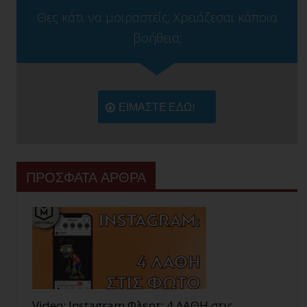
Θες κάτι να μοιραστείς; Χρειάζεσαι κάποια
βοήθεια;
ΕΙΜΑΣΤΕ ΕΔΩ!
ΠΡΟΣΦΑΤΑ ΑΡΘΡΑ
Video: Instagram Φλερτ: 4 ΛΑΘΗ στις