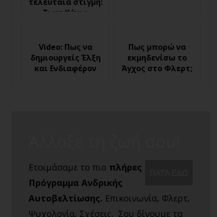
τελευταία στιγμή:
Τι να Κάνω;
Video: Πως να
Πως μπορώ να
δημιουργείς Έλξη
εκμηδενίσω το
και Ενδιαφέρον
Άγχος στο Φλερτ;
Άλλαξε τη ζωή σου!
Ετοιμάσαμε το πιο
πλήρες
ΠΑΤΑ ΕΔΩ
Πρόγραμμα Ανδρικής
Αυτοβελτίωσης.
Επικοινωνία, Φλερτ,
Ψυχολογία, Σχέσεις. Σου δίνουμε τα