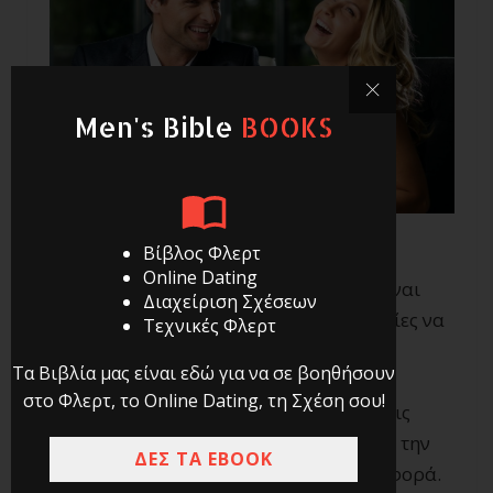
Men's Bible
BOOKS
Βίβλος Φλερτ
Online Dating
Αν και είναι καθαρά θέμα εμπειρίας, είναι
Διαχείριση Σχέσεων
λογικό το φλερτ και οι ερωτικές γνωριμίες να
Τεχνικές Φλερτ
σε αγχώνουν.
Τα Βιβλία μας είναι εδώ για να σε βοηθήσουν
στο Φλερτ, το Online Dating, τη Σχέση σου!
Ειδικά μάλιστα όταν επιτέλους γνωρίζεις
κάποια η οποία σου αρέσει πολύ και με την
ΔΕΣ ΤΑ EBOOK
οποία ετοιμάζεσαι να βγεις για πρώτη φορά.