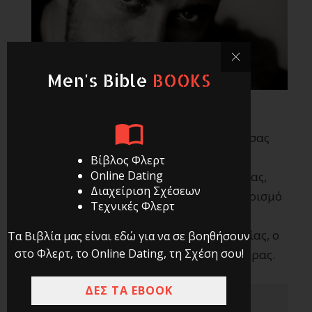
Men's Bible
BOOKS
Και αφού την προηγούμενη εβδομάδα, σας
περιέγραψα με ζοφερά χρώματα την
Βίβλος Φλερτ
Online Dating
σύγχρονη κρίση της ανδρικής ταυτότητας,
Διαχείριση Σχέσεων
σήμερα θα επανέλθω με τον δικό μου ορισμό
Τεχνικές Φλερτ
του τι σημαίνει άνδρας. Και όχι
οποιοσδήποτε άνδρας, αλλά Άνδρας Αξίας, ο
Τα Βιβλία μας είναι εδώ για να σε βοηθήσουν
στο Φλερτ, το Online Dating, τη Σχέση σου!
ολοκληρωμένος δηλαδή σύγχρονος άνδρας.
ΔΕΣ ΤΑ EBOOK
Σημείωση: Το προηγούμενο μέρος