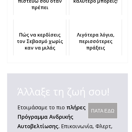
πιστεύω σου όταν
καλύτερο μπορείς!
πρέπει
Πώς να κερδίσεις
Λιγότερα λόγια,
τον Σεβασμό χωρίς
περισσότερες
καν να μιλάς
πράξεις
Άλλαξε τη ζωή σου!
Ετοιμάσαμε το πιο
πλήρες
ΠΑΤΑ ΕΔΩ
Πρόγραμμα Ανδρικής
Αυτοβελτίωσης.
Επικοινωνία, Φλερτ,