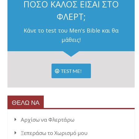
ΠΟΣΟ ΚΑΛΟΣ ΕΙΣΑΙ ΣΤΟ
ΦΛΕΡΤ;
Κάνε το test του Men's Bible και θα
μάθεις!
TEST ME!
ΘΕΛΩ ΝΑ
Αρχίσω να Φλερτάρω
Ξεπεράσω το Χωρισμό μου