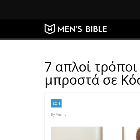
7 απλοί τρόποι
μπροστά σε Κό
ΖΩΗ
By
Vasilis