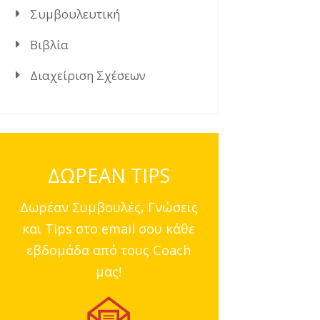
Συμβουλευτική
Βιβλία
Διαχείριση Σχέσεων
ΔΩΡΕΑΝ TIPS
Δωρέαν Συμβουλές, Γνώσεις
και Tips στο email σου κάθε
εβδομάδα από τους Coach
μας!