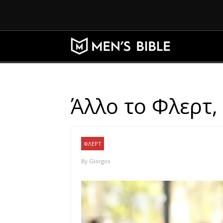
Άλλο το Φλερτ,
ΦΛΕΡΤ
By
Giorgos