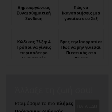
λόγους;
Δημιουργώντας
Πώς να
Συναισθηματική
Ικανοποιήσεις μια
Σύνδεση
γυναίκα στο Σεξ
Κώδικας Έλξη: 4
Βρες την Ισορροπία:
Τρόποι να γίνεις
Πώς να μην γίνεσαι
περισσότερο
Πιεστικός στο
Ελκυστικός
Φλερτ
Άλλαξε τη ζωή σου!
Ετοιμάσαμε το πιο
πλήρες
ΠΑΤΑ ΕΔΩ
Πρόγραμμα Ανδρικής