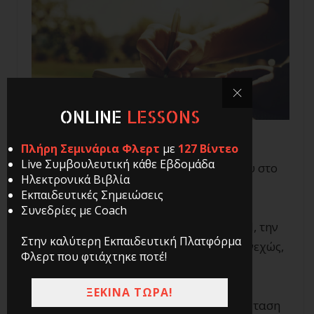
ONLINE
LESSONS
Πλήρη Σεμινάρια Φλερτ
με
127 Βίντεο
Live Συμβουλευτική κάθε Εβδομάδα
Όταν ήμουν στην αρχή της πορείας μου στο
Ηλεκτρονικά Βιβλία
φλερτ, είχα βγει ένα συγκεκριμένου
Εκπαιδευτικές Σημειώσεις
ραντεβού, και είχε πάει πολύ καλά.
Συνεδρίες με Coach
Κυνηγούσα μια κοπέλα, ας την πούμε Μ, την
Στην καλύτερη Εκπαιδευτική Πλατφόρμα
οποία συναντούσα σε κάποιο μπαρ συνεχώς,
Φλερτ που φτιάχτηκε ποτέ!
για πολύ καιρό.
ΞΕΚΙΝΑ ΤΩΡΑ!
Και ενώ υπήρχε κάτι μεταξύ μας, μια ένταση