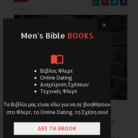
By
Nikos
Men's Bible
BOOKS
Βίβλος Φλερτ
Online Dating
Διαχείριση Σχέσεων
Τεχνικές Φλερτ
Τα Βιβλία μας είναι εδώ για να σε βοηθήσουν
στο Φλερτ, το Online Dating, τη Σχέση σου!
Για να πετύχεις στο φλερτ, χρειάζεται να
ΔΕΣ ΤΑ EBOOK
είσαι ευέλικτος. Να μη μένεις δηλαδή