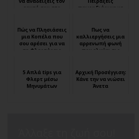
να αναδείξεις τον
Πειράξεις
εαυτό σου στο
παιχνιδιάρικα με
Φλερτ
το σωστό τρόπο
(Πείραγμα)
Πώς να Πλησιάσεις
Πως να
μια Κοπέλα που
καλλιεργήσεις μια
σου αρέσει για να
αρρενωπή φωνή
τη Φλερτάρεις
που ελκύει τις
γυναίκες σαν
μαγνήτης
5 Απλά tips για
Αρχική Προσέγγιση:
Φλερτ μέσω
Κάνε την να νιώσει
Μηνυμάτων
Άνετα
Άλλαξε τη ζωή σου!