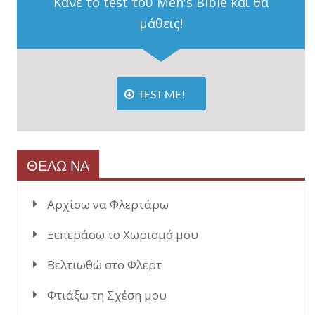
Κάνε το test του Men's Bible και θα
μάθεις!
TEST ME!
ΘΕΛΩ ΝΑ
Αρχίσω να Φλερτάρω
Ξεπεράσω το Χωρισμό μου
Βελτιωθώ στο Φλερτ
Φτιάξω τη Σχέση μου