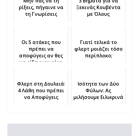
Μην πας να τη
3 Βήματα για να
ρίξεις, πήγαινε να
Ξεκινάς Κουβέντα
τη Γνωρίσεις
με Όλους
Οι 5 ατάκες που
Γιατί τελικά το
πρέπει να
φλερτ μοιάζει τόσο
αποφύγεις αν θες
περίπλοκο;
να ρίξεις γυναίκα
Φλερτ στη Δουλειά:
Ισότητα των Δύο
4 Λάθη που πρέπει
Φύλων: Ας
να Αποφύγεις
μιλήσουμε Ειλικρινά