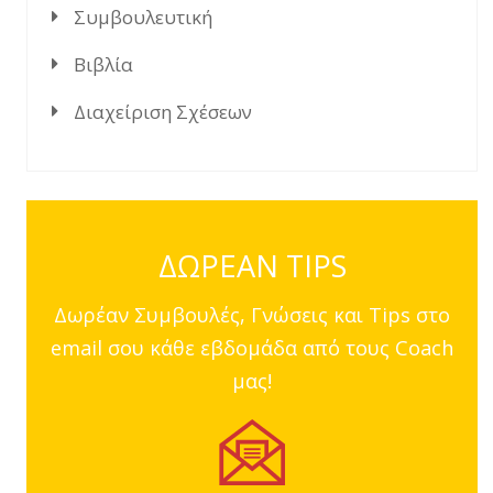
Συμβουλευτική
Βιβλία
Διαχείριση Σχέσεων
ΔΩΡΕΑΝ TIPS
Δωρέαν Συμβουλές, Γνώσεις και Tips στο
email σου κάθε εβδομάδα από τους Coach
μας!