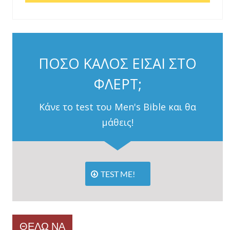
ΠΟΣΟ ΚΑΛΟΣ ΕΙΣΑΙ ΣΤΟ
ΦΛΕΡΤ;
Κάνε το test του Men's Bible και θα
μάθεις!
TEST ME!
ΘΕΛΩ ΝΑ