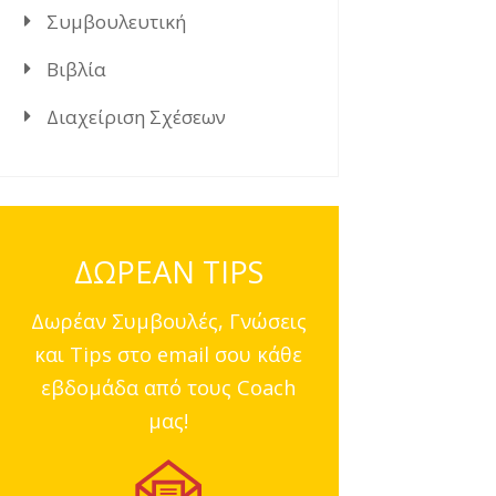
Συμβουλευτική
Βιβλία
Διαχείριση Σχέσεων
ΔΩΡΕΑΝ TIPS
Δωρέαν Συμβουλές, Γνώσεις
και Tips στο email σου κάθε
εβδομάδα από τους Coach
μας!