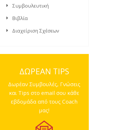
Συμβουλευτική
Βιβλία
Διαχείριση Σχέσεων
ΔΩΡΕΑΝ TIPS
Δωρέαν Συμβουλές, Γνώσεις
και Tips στο email σου κάθε
εβδομάδα από τους Coach
μας!