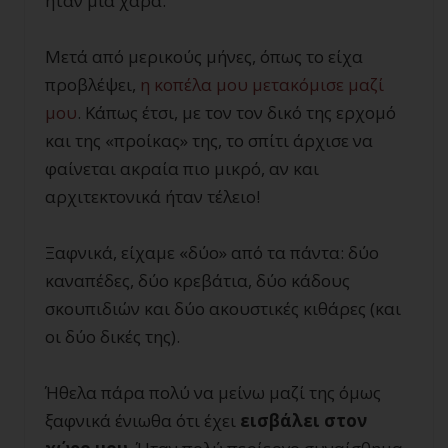
ήταν μια χαρά.
Μετά από μερικούς μήνες, όπως το είχα
προβλέψει,
η κοπέλα μου μετακόμισε μαζί
μου
. Κάπως έτσι, με τον τον δικό της ερχομό
και της «προίκας» της, το σπίτι άρχισε να
φαίνεται ακραία πιο μικρό, αν και
αρχιτεκτονικά ήταν τέλειο!
Ξαφνικά, είχαμε «δύο» από τα πάντα: δύο
καναπέδες, δύο κρεβάτια, δύο κάδους
σκουπιδιών και δύο ακουστικές κιθάρες (και
οι δύο δικές της).
Ήθελα πάρα πολύ να μείνω μαζί της όμως
ξαφνικά ένιωθα ότι έχει
εισβάλει
στον