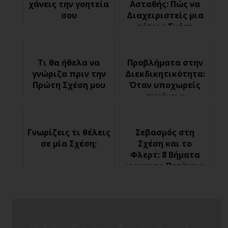
χάνεις την γοητεία
Ασταθής: Πώς να
σου
Διαχειριστείς μια
τέτοια Σχέση
Τι θα ήθελα να
Προβλήματα στην
γνώριζα πριν την
Διεκδικητικότητα:
Πρώτη Σχέση μου
Όταν υποχωρείς
συνέχεια
Γνωρίζεις τι θέλεις
Σεβασμός στη
σε μία Σχέση;
Σχέση και το
Φλερτ: 8 Βήματα
για να το Πετύχεις