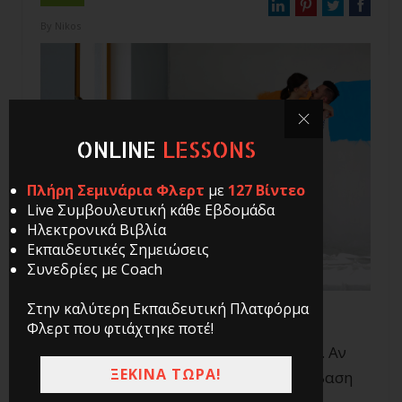
By
Nikos
ONLINE
LESSONS
Πλήρη Σεμινάρια Φλερτ
με
127 Βίντεο
Live Συμβουλευτική κάθε Εβδομάδα
Ηλεκτρονικά Βιβλία
Εκπαιδευτικές Σημειώσεις
Συνεδρίες με Coach
Στην καλύτερη Εκπαιδευτική Πλατφόρμα
Φλερτ που φτιάχτηκε ποτέ!
Η συγκατοίκηση είναι μεγάλο βήμα
. Αν
ΞΕΚΙΝΑ ΤΩΡΑ!
όμως γίνει με τον σωστό τρόπο, η μετάβαση