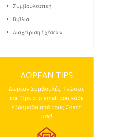
Συμβουλευτική
Βιβλία
Διαχείριση Σχέσεων
ΔΩΡΕΑΝ TIPS
Δωρέαν Συμβουλές, Γνώσεις
και Tips στο email σου κάθε
εβδομάδα από τους Coach
μας!