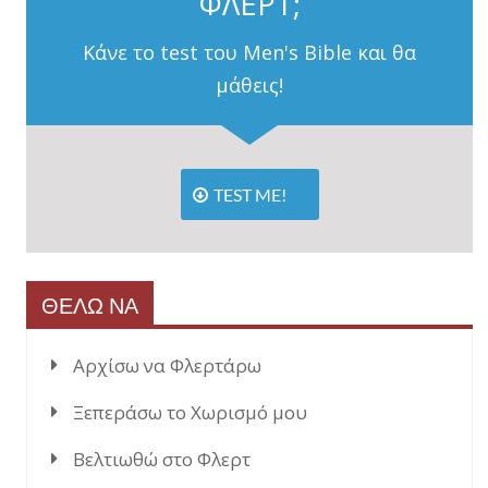
ΦΛΕΡΤ;
Κάνε το test του Men's Bible και θα
μάθεις!
TEST ME!
ΘΕΛΩ ΝΑ
Αρχίσω να Φλερτάρω
Ξεπεράσω το Χωρισμό μου
Βελτιωθώ στο Φλερτ