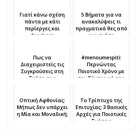
Γιατί κάνω σχέση
5 Βήματα για να
πάντα με κάτι
ανακαλύψεις τι
περίεργες και
πραγματικά θες από
ψυχάκια;
μια σχέση
Πως να
#menoumespiti:
Διαχειριστείς τις
Περνώντας
Συγκρούσεις στη
Ποιοτικό Χρόνο με
Σχέση σου
την Σύντροφό σου
στο Σπίτι
Οπτική Αφθονίας:
Το Τρίπτυχο της
Μήπως δεν υπάρχει
Επιτυχίας: 3 Βασικές
η Μία και Μοναδική;
Αρχές για Ποιοτικές
Σχέσεις